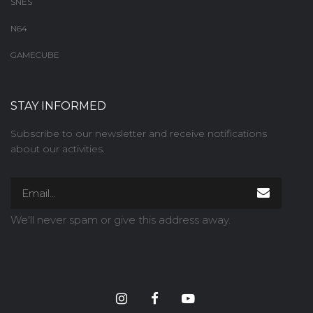
SNES
N64
GAMECUBE
STAY INFORMED
Subscribe to our newsletter and receive notifications
about our activities.
We'll never spam or give this address away.