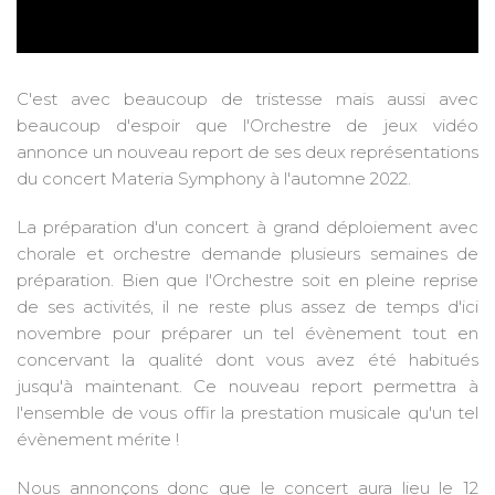
C'est avec beaucoup de tristesse mais aussi avec
beaucoup d'espoir que l'Orchestre de jeux vidéo
annonce un nouveau report de ses deux représentations
du concert Materia Symphony à l'automne 2022.
La préparation d'un concert à grand déploiement avec
chorale et orchestre demande plusieurs semaines de
préparation. Bien que l'Orchestre soit en pleine reprise
de ses activités, il ne reste plus assez de temps d'ici
novembre pour préparer un tel évènement tout en
concervant la qualité dont vous avez été habitués
jusqu'à maintenant. Ce nouveau report permettra à
l'ensemble de vous offir la prestation musicale qu'un tel
évènement mérite !
Nous annonçons donc que le concert aura lieu le 12