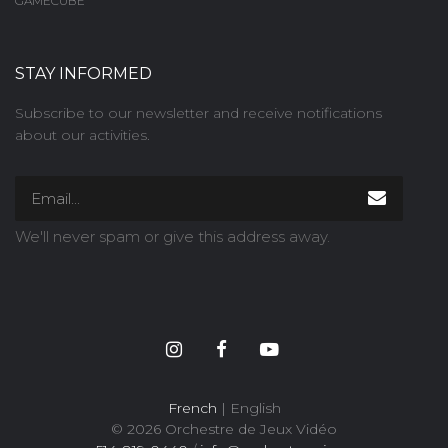
GAMECUBE
STAY INFORMED
Subscribe to our newsletter and receive notifications
about our activities.
We'll never spam or give this address away.
French
| English
© 2026 Orchestre de Jeux Vidéo