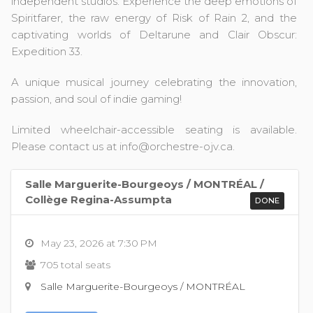
independent studios. Experience the deep emotions of
Spiritfarer, the raw energy of Risk of Rain 2, and the
captivating worlds of Deltarune and Clair Obscur:
Expedition 33.
A unique musical journey celebrating the innovation,
passion, and soul of indie gaming!
Limited wheelchair-accessible seating is available.
Please contact us at info@orchestre-ojv.ca.
Salle Marguerite-Bourgeoys / MONTRÉAL /
Collège Regina-Assumpta
DONE
May 23, 2026 at 7:30 PM
705 total seats
Salle Marguerite-Bourgeoys / MONTRÉAL