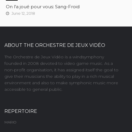
On l'a joué pour vous: Sang-Froid
June 12, 2018
ABOUT THE ORCHESTRE DE JEUX VIDÉO
The Orchestre de Jeux Vidéo is a windsymphony
founded in 2008 devoted to video game music. As a
non-profit organisation, it has assigned itself the goal to
give their musicians the ability to play in a rich musical
environment and also to make symphonic music more
accessible to general public.
REPERTOIRE
MARIO