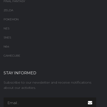
FINAL FANTASY
ZELDA
POKEMON
NES
SNES
N64
GAMECUBE
STAY INFORMED
Subscribe to our newsletter and receive notifications
about our activities.