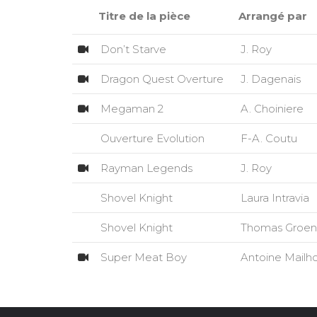
Titre de la pièce
Arrangé par
Don’t Starve
J. Roy
Dragon Quest Overture
J. Dagenais
Megaman 2
A. Choiniere
Ouverture Evolution
F-A. Coutu
Rayman Legends
J. Roy
Shovel Knight
Laura Intravia
Shovel Knight
Thomas Groe
Super Meat Boy
Antoine Mailh