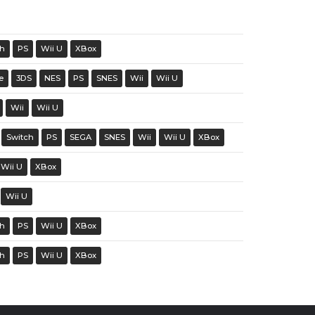
ch
PS
Wii U
XBox
e
3DS
NES
PS
SNES
Wii
Wii U
Wii
Wii U
Switch
PS
SEGA
SNES
Wii
Wii U
XBox
Wii U
XBox
Wii U
ch
PS
Wii U
XBox
ch
PS
Wii U
XBox