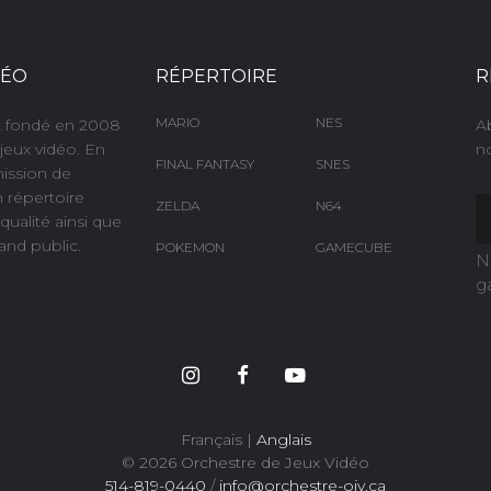
DÉO
RÉPERTOIRE
R
MARIO
NES
nt fondé en 2008
A
jeux vidéo. En
no
FINAL FANTASY
SNES
mission de
n répertoire
ZELDA
N64
ualité ainsi que
and public.
POKEMON
GAMECUBE
N
g
Français |
Anglais
© 2026 Orchestre de Jeux Vidéo
514-819-0440
/
info@orchestre-ojv.ca