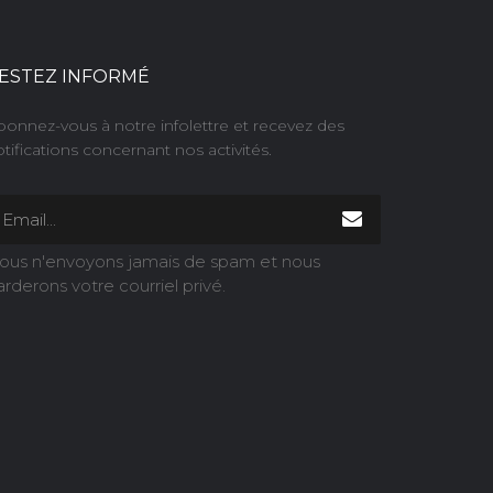
ESTEZ INFORMÉ
bonnez-vous à notre infolettre et recevez des
tifications concernant nos activités.
ous n'envoyons jamais de spam et nous
arderons votre courriel privé.