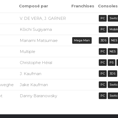
Composé par
Franchises
Consoles
V. DE VERA, J. GARNER
PC
Swit
Kōichi Sugiyama
PC
Mobil
Manami Matsumae
Mega Man
3DS
NES
Multiple
PC
NES
Christophe Héral
PC
PS
J. Kaufman
PC
3DS
nweghe
Jake Kaufman
PC
Swit
ot
Danny Baranowsky
PC
Swit