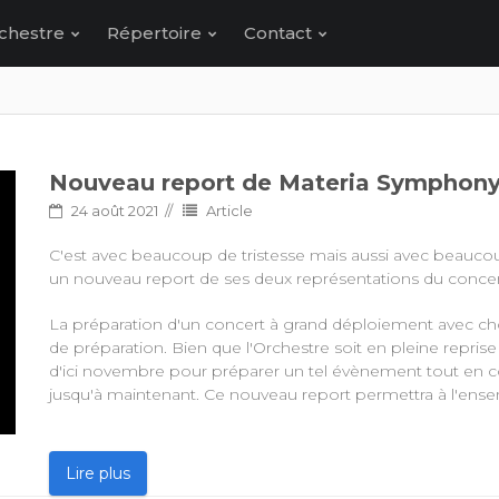
chestre
Répertoire
Contact
Nouveau report de Materia Symphon
24 août 2021
Article
C'est avec beaucoup de tristesse mais aussi avec beaucou
un nouveau report de ses deux représentations du conce
La préparation d'un concert à grand déploiement avec ch
de préparation. Bien que l'Orchestre soit en pleine reprise 
d'ici novembre pour préparer un tel évènement tout en co
jusqu'à maintenant. Ce nouveau report permettra à l'ensemb
Lire plus