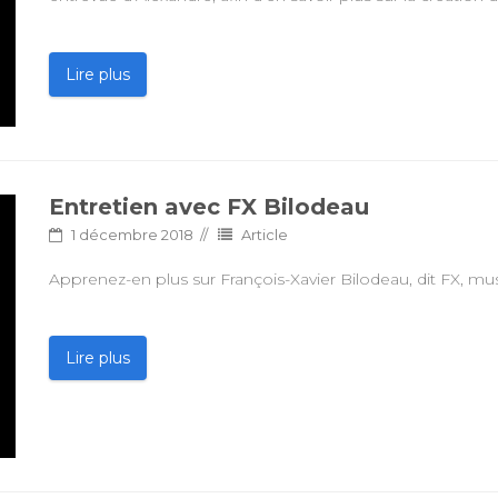
Lire plus
Entretien avec FX Bilodeau
1 décembre 2018
Article
Apprenez-en plus sur François-Xavier Bilodeau, dit FX, musi
Lire plus