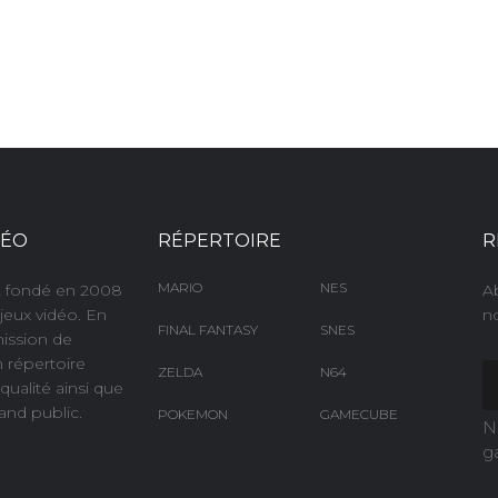
DÉO
RÉPERTOIRE
R
MARIO
NES
nt fondé en 2008
A
jeux vidéo. En
no
FINAL FANTASY
SNES
mission de
n répertoire
ZELDA
N64
ualité ainsi que
and public.
POKEMON
GAMECUBE
N
g