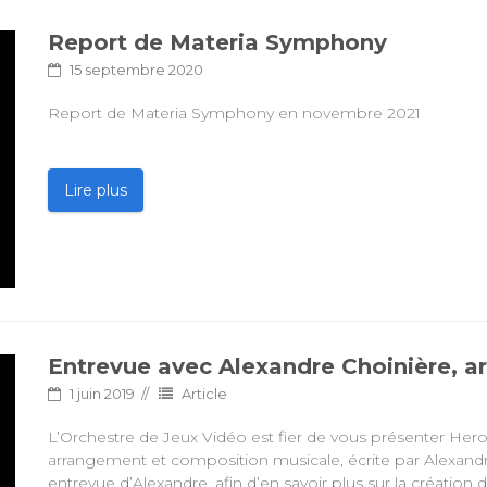
Report de Materia Symphony
15 septembre 2020
Report de Materia Symphony en novembre 2021
Lire plus
Entrevue avec Alexandre Choinière, a
1 juin 2019
Article
L’Orchestre de Jeux Vidéo est fier de vous présenter Hero 
arrangement et composition musicale, écrite par Alexand
entrevue d’Alexandre, afin d’en savoir plus sur la création d