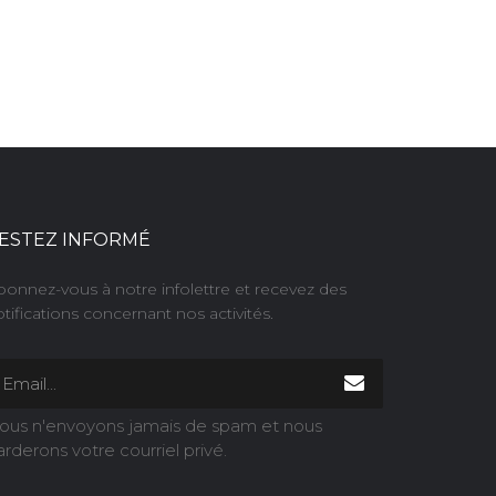
ESTEZ INFORMÉ
bonnez-vous à notre infolettre et recevez des
tifications concernant nos activités.
ous n'envoyons jamais de spam et nous
arderons votre courriel privé.