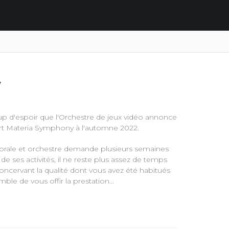
y
p d'espoir que l'Orchestre de jeux vidéo annonce
rt Materia Symphony à l'automne 2022.
orale et orchestre demande plusieurs semaines
de ses activités, il ne reste plus assez de temps
ncervant la qualité dont vous avez été habitués
le de vous offir la prestation...