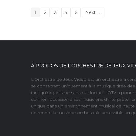
1
2
3
4
5
Next →
À PROPOS DE L'ORCHESTRE DE JEUX VI
L’Orchestre de Jeux Vidéo est un orchestre à ve
se consacrant uniquement à la musique tirée des 
tant qu’organisme sans but lucratif, l’OJV a pour 
donner l’occasion à ses musiciens d’interpréter u
unique dans un environnement musical de haute q
de rendre la musique orchestrale accessible au gr