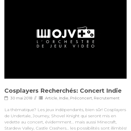
Cosplayers Recherchés: Concert Indie
30 mai 2018
Article
,
Indie
,
Préconcert
,
Recrutement
La thématique? Les jeux indépendants, bien sûr! Cosplayers
de Undertale, Journey, Shovel Knight qui seront mis en
vedette au concert, évidemment... mais aussi Minecraft,
Stardew Valley, Castle Crashers... les possibilités sont illimités!