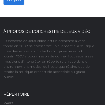
À PROPOS DE L'ORCHESTRE DE JEUX VIDÉO
L’Orchestre de Jeux Vidéo est un orchestre à vent
fondé en 2008 se consacrant uniquement à la musique
tirée des jeux vidéo. En tant qu’organisme sans but
lucratif, l’OJV a pour mission de donner l’occasion à ses
musiciens d’interpréter un répertoire unique dans un
environnement musical de haute qualité ainsi que de
rendre la musique orchestrale accessible au grand
public.
RÉPERTOIRE
MARIO