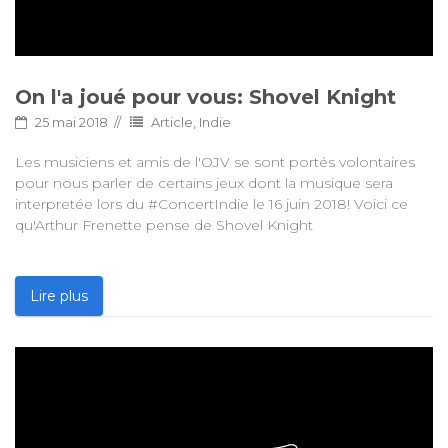
On l'a joué pour vous: Shovel Knight
25 mai 2018
Article
,
Indie
Les musiciens et amis de l'OJV se sont portés volontaires
pour nous parler de certains jeux dont la musique sera
interpretée lors du #ConcertIndie le 16 juin 2018! Voici ce
qu'Arthur Frenette pense de Shovel Knight
Lire plus