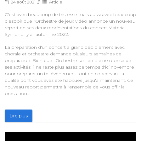
24 août 2021
Article
C'est avec beaucoup de tristesse mais aussi avec beaucoup
d'espoir que l'Orchestre de jeux vidéo annonce un nouveau
report de ses deux représentations du concert Materia
Symphony à l'automne 2022.
La préparation d'un concert à grand déploiement avec
chorale et orchestre demande plusieurs semaines de
préparation. Bien que l'Orchestre soit en pleine reprise de
ses activités, il ne reste plus assez de temps d'ici novembre
pour préparer un tel évènement tout en concervant la
qualité dont vous avez été habitués jusqu'à maintenant. Ce
nouveau report permettra à l'ensemble de vous offir la
prestation...
Lire plus