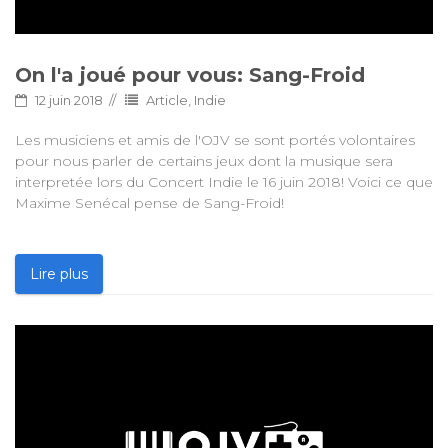
On l'a joué pour vous: Sang-Froid
12 juin 2018
Article
,
Indie
Les musiciens et amis de l'OJV se sont portés volontaires
pour nous parler de certains jeux dont la musique sera
interpretée lors du Concert Indie le 16 juin 2018! Voici ce que
Maxime Senécal pense de Sang-Froid!
Lire plus